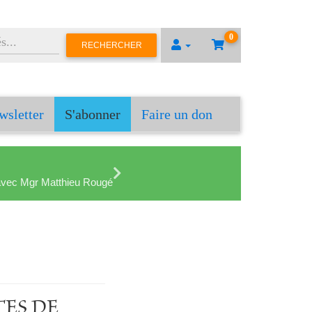
0
RECHERCHER
wsletter
S'abonner
Faire un don
en avec Mgr Matthieu Rougé
ATES DE