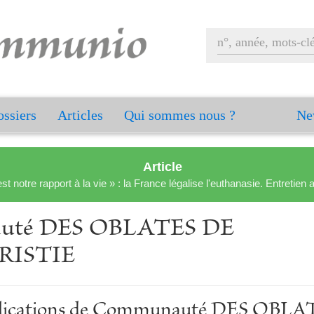
ssiers
Articles
Qui sommes nous ?
Ne
Article
est notre rapport à la vie » : la France légalise l'euthanasie. Entreti
uté DES OBLATES DE
RISTIE
ublications de Communauté DES OBL