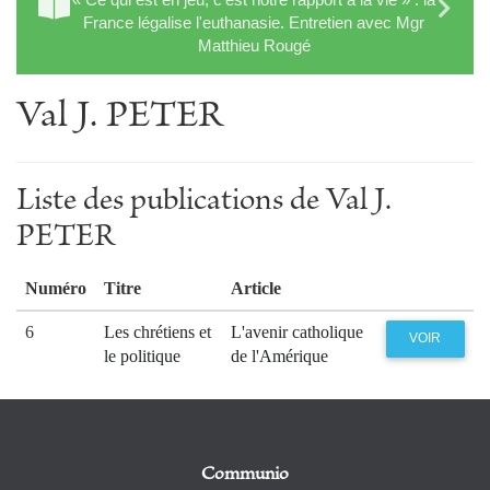
France légalise l'euthanasie. Entretien avec Mgr
Matthieu Rougé
Val J. PETER
Liste des publications de Val J.
PETER
Numéro
Titre
Article
6
Les chrétiens et
L'avenir catholique
VOIR
le politique
de l'Amérique
Communio