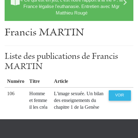
France légalise l'euthanasie. Entretien avec Mgr
Matthieu Rougé
Francis MARTIN
Liste des publications de Francis
MARTIN
Numéro
Titre
Article
106
Homme
L'image sexuée. Un bilan
VOIR
et femme
des enseignements du
il les créa
chapitre 1 de la Genèse