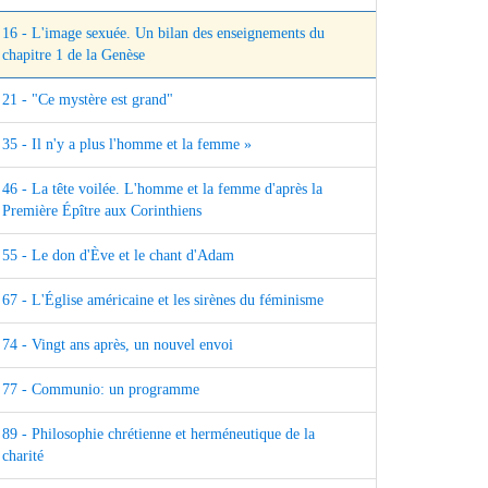
16 - L'image sexuée. Un bilan des enseignements du
chapitre 1 de la Genèse
21 - "Ce mystère est grand"
35 - Il n'y a plus l'homme et la femme »
46 - La tête voilée. L'homme et la femme d'après la
Première Épître aux Corinthiens
55 - Le don d'Ève et le chant d'Adam
67 - L'Église américaine et les sirènes du féminisme
74 - Vingt ans après, un nouvel envoi
77 - Communio: un programme
89 - Philosophie chrétienne et herméneutique de la
charité