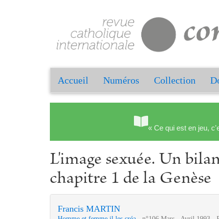
Accueil
Numéros
Collection
Do
« Ce qui est en jeu, c'
L'image sexuée. Un bila
chapitre 1 de la Genèse
Francis MARTIN
Homme et femme il les créa
- n°106 Mars - Avril 1993 - 