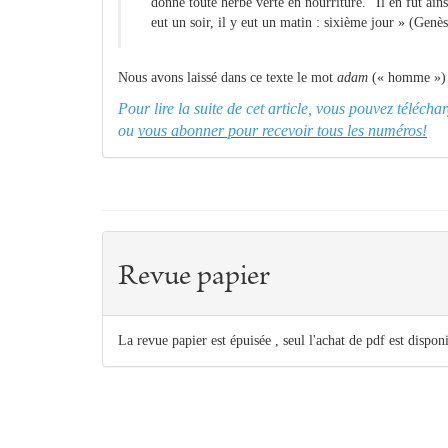
donné toute herbe verte en nourriture." Il en fut ainsi.
eut un soir, il y eut un matin : sixième jour » (Genè
Nous avons laissé dans ce texte le mot
adam
(« homme ») s
Pour lire la suite de cet article, vous pouvez téléch
ou
vous abonner pour recevoir tous les numéros!
Revue papier
La revue papier est épuisée , seul l'achat de pdf est dispon