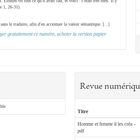
 Élohim vit tout ce qu'il avait fait, et voici : c'était très bien. Il y
se 1, 26-31).
ans le traduire, afin d'en accentuer la valeur sémantique. [...]
arger gratuitement ce numéro, acheter la version papier
Revue numériqu
ible
Titre
Homme et femme il les créa -
pdf