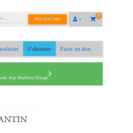
0
RECHERCHER
wsletter
S'abonner
Faire un don
en avec Mgr Matthieu Rougé
 GANTIN