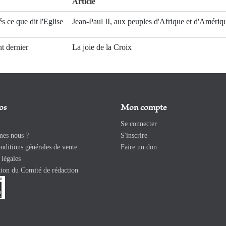
Article
s ce que dit l'Eglise
Jean-Paul II, aux peuples d'Afrique et d'Amériqu
t dernier
La joie de la Croix
os
Mon compte
Se connecter
es nous ?
S'inscrire
ditions générales de vente
Faire un don
légales
ion du Comité de rédaction