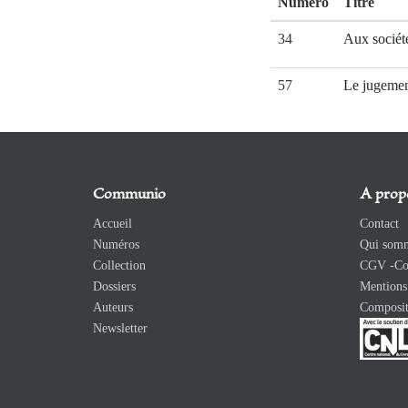
Numéro
Titre
34
Aux société
57
Le jugemen
Communio
A prop
Accueil
Contact
Numéros
Qui somm
Collection
CGV -Con
Dossiers
Mentions 
Auteurs
Composit
Newsletter