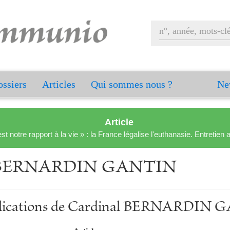
ssiers
Articles
Qui sommes nous ?
Ne
Article
est notre rapport à la vie » : la France légalise l'euthanasie. Entreti
l BERNARDIN GANTIN
ublications de Cardinal BERNARDIN