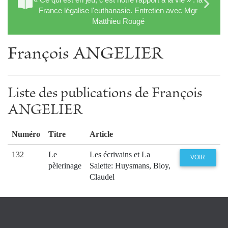
France légalise l'euthanasie. Entretien avec Mgr
Matthieu Rougé
François ANGELIER
Liste des publications de François
ANGELIER
Numéro
Titre
Article
132
Le
Les écrivains et La
VOIR
pèlerinage
Salette: Huysmans, Bloy,
Claudel