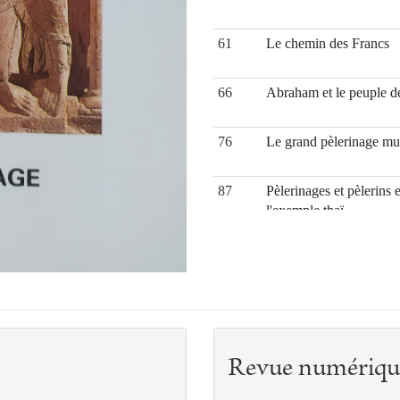
61
Le chemin des Francs
66
Abraham et le peuple d
76
Le grand pèlerinage m
87
Pèlerinages et pèlerins
l'exemple thaï
103
Pèlerin du Moyen-Age et
déraison du pèlerinage
121
Le renouveau du pèlerin
Réforme
131
De la prière du corps à l
Revue numériqu
perpétuelle dans la spiri