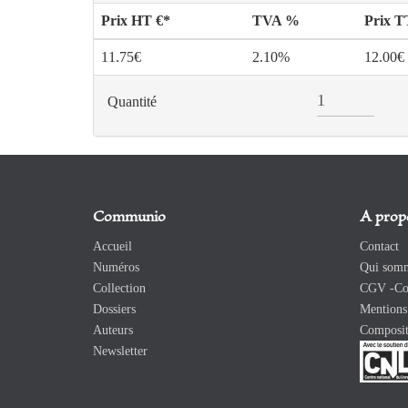
Prix HT €*
TVA %
Prix 
11.75€
2.10%
12.00€
Quantité
Communio
A prop
Accueil
Contact
Numéros
Qui somm
Collection
CGV -Con
Dossiers
Mentions 
Auteurs
Composit
Newsletter