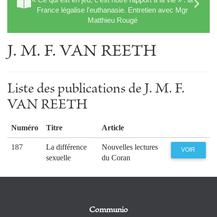
France légalise l'euthanasie. Entretien avec Mgr
Matthieu Rougé
J. M. F. VAN REETH
Liste des publications de J. M. F.
VAN REETH
Numéro
Titre
Article
187
La différence
Nouvelles lectures
VOIR
sexuelle
du Coran
Communio