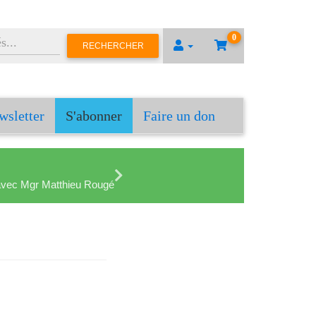
0
RECHERCHER
wsletter
S'abonner
Faire un don
en avec Mgr Matthieu Rougé