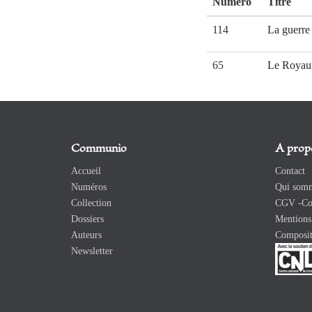
Numéro
Titre
114
La guerre
65
Le Roya
Communio
A prop
Accueil
Contact
Numéros
Qui somm
Collection
CGV -Con
Dossiers
Mentions 
Auteurs
Composit
Newsletter