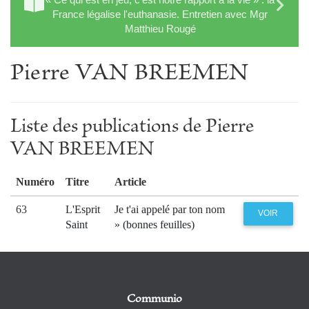
France légalise l'euthanasie. Entretien avec Mgr
Matthieu Rougé
Pierre VAN BREEMEN
Liste des publications de Pierre
VAN BREEMEN
Numéro
Titre
Article
63
L'Esprit
Je t'ai appelé par ton nom
VOIR
Saint
» (bonnes feuilles)
Communio