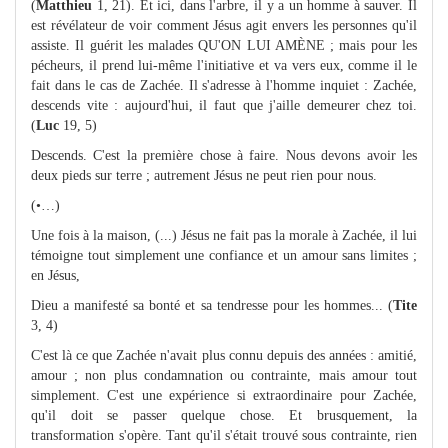
(
Matthieu
1, 21). Et ici, dans l'arbre, il y a un homme à sauver. Il
est révélateur de voir comment Jésus agit envers les personnes qu'il
assiste. Il guérit les malades QU'ON LUI AMÈNE ; mais pour les
pécheurs, il prend lui-même l'initiative et va vers eux, comme il le
fait dans le cas de Zachée. Il s'adresse à l'homme inquiet : Zachée,
descends vite : aujourd'hui, il faut que j'aille demeurer chez toi.
(
Luc
19, 5)
Descends. C'est la première chose à faire. Nous devons avoir les
deux pieds sur terre ; autrement Jésus ne peut rien pour nous.
(•…)
Une fois à la maison, (...) Jésus ne fait pas la morale à Zachée, il lui
témoigne tout simplement une confiance et un amour sans limites ;
en Jésus,
Dieu a manifesté sa bonté et sa tendresse pour les hommes... (
Tite
3, 4)
C'est là ce que Zachée n'avait plus connu depuis des années : amitié,
amour ; non plus condamnation ou contrainte, mais amour tout
simplement. C'est une expérience si extraordinaire pour Zachée,
qu'il doit se passer quelque chose. Et brusquement, la
transformation s'opère. Tant qu'il s'était trouvé sous contrainte, rien