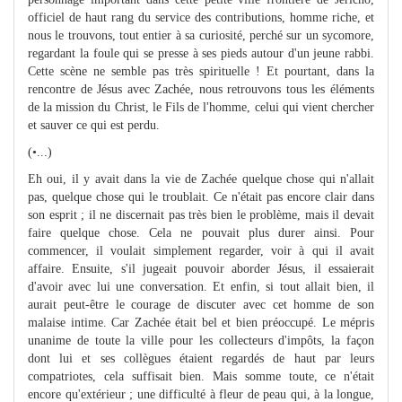
officiel de haut rang du service des contributions, homme riche, et
nous le trouvons, tout entier à sa curiosité, perché sur un sycomore,
regardant la foule qui se presse à ses pieds autour d'un jeune rabbi.
Cette scène ne semble pas très spirituelle ! Et pourtant, dans la
rencontre de Jésus avec Zachée, nous retrouvons tous les éléments
de la mission du Christ, le Fils de l'homme, celui qui vient chercher
et sauver ce qui est perdu.
(•...)
Eh oui, il y avait dans la vie de Zachée quelque chose qui n'allait
pas, quelque chose qui le troublait. Ce n'était pas encore clair dans
son esprit ; il ne discernait pas très bien le problème, mais il devait
faire quelque chose. Cela ne pouvait plus durer ainsi. Pour
commencer, il voulait simplement regarder, voir à qui il avait
affaire. Ensuite, s'il jugeait pouvoir aborder Jésus, il essaierait
d'avoir avec lui une conversation. Et enfin, si tout allait bien, il
aurait peut-être le courage de discuter avec cet homme de son
malaise intime. Car Zachée était bel et bien préoccupé. Le mépris
unanime de toute la ville pour les collecteurs d'impôts, la façon
dont lui et ses collègues étaient regardés de haut par leurs
compatriotes, cela suffisait bien. Mais somme toute, ce n'était
encore qu'extérieur ; une difficulté à fleur de peau qui, à la longue,