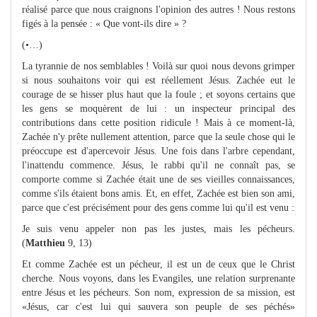
réalisé parce que nous craignons l'opinion des autres ! Nous restons
figés à la pensée : « Que vont-ils dire » ?
(•…)
La tyrannie de nos semblables ! Voilà sur quoi nous devons grimper
si nous souhaitons voir qui est réellement Jésus. Zachée eut le
courage de se hisser plus haut que la foule ; et soyons certains que
les gens se moquèrent de lui : un inspecteur principal des
contributions dans cette position ridicule ! Mais à ce moment-là,
Zachée n'y prête nullement attention, parce que la seule chose qui le
préoccupe est d'apercevoir Jésus. Une fois dans l'arbre cependant,
l'inattendu commence. Jésus, le rabbi qu'il ne connaît pas, se
comporte comme si Zachée était une de ses vieilles connaissances,
comme s'ils étaient bons amis. Et, en effet, Zachée est bien son ami,
parce que c'est précisément pour des gens comme lui qu'il est venu :
Je suis venu appeler non pas les justes, mais les pécheurs.
(
Matthieu
9, 13)
Et comme Zachée est un pécheur, il est un de ceux que le Christ
cherche. Nous voyons, dans les Evangiles, une relation surprenante
entre Jésus et les pécheurs. Son nom, expression de sa mission, est
«Jésus, car c'est lui qui sauvera son peuple de ses péchés»