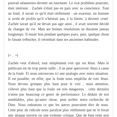
pouvait néanmoins devenir un tourment. Le vrai problème pourtant,
était intérieur : Zachée n'était pas en paix avec sa conscience. Tout
au fond, il savait ce qu'il était réellement : un exacteur, un homme
si avide de profits qu'il n'hésitait pas, à la limite, à devenir cruel.
Zachée savait qu'il ne devait pas agir ainsi ; il avait souvent décidé
de changer de vie. Mais ses bonnes résolutions ne duraient jamais
longtemps. Il tenait bon pendant quelques jours, puis, quelque chose
le faisant trébucher, il retombait dans ses anciennes habitudes.
(• …•)
Zachée veut d'abord, tout simplement voir qui est Jésus. Mais le
publicain est de trop petite taille ; il ne peut apercevoir Jésus à cause
de la foule. Et nous retrouvons ici une analogie avec notre situation.
Il est possible, en effet, que la foule nous empêche de voir Jésus.
Nous devons grimper plus haut pour le voir ; mais attention,
s'élever plus haut que la foule est très dangereux : cette dernière
n'aime pas beaucoup ce genre de performance. Le dédain de nos
semblables, plus qu'autre chose, peut arrêter notre recherche de
Dieu. Nous redoutons ce que les autres pourraient dire de nous.
Cette peur du ridicule nous paralyse plus réellement que ne le ferait
une attaque ouverte ou une violente critique. Que de bien reste non