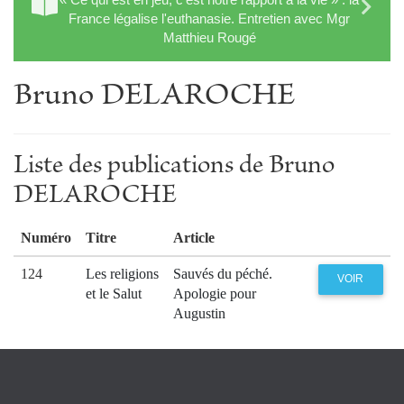
France légalise l'euthanasie. Entretien avec Mgr
Matthieu Rougé
Bruno DELAROCHE
Liste des publications de Bruno
DELAROCHE
Numéro
Titre
Article
124
Les religions
Sauvés du péché.
VOIR
et le Salut
Apologie pour
Augustin