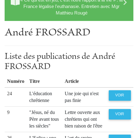
France légalise l'euthanasie. Entretien avec Mgr
Matthieu Rougé
André FROSSARD
Liste des publications de André
FROSSARD
Numéro
Titre
Article
24
L'éducation
Une joie qui n'est
VOIR
chrétienne
pas finie
9
"Jésus, né du
Lettre ouverte aux
VOIR
Père avant tous
chrétiens qui ont
les siècles"
bien raison de l'être
26
L'Eglise : une
L'art de croire