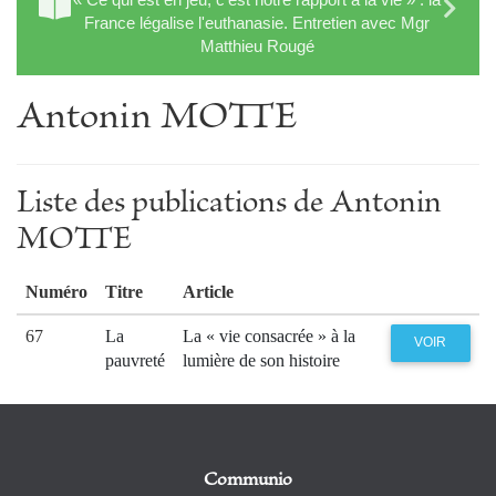
France légalise l'euthanasie. Entretien avec Mgr
Matthieu Rougé
Antonin MOTTE
Liste des publications de Antonin
MOTTE
Numéro
Titre
Article
67
La
La « vie consacrée » à la
VOIR
pauvreté
lumière de son histoire
Communio