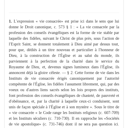
1.
L'expression « vie consacrée» est prise ici dans le sens que lui
donne le Droit canonique, c. 573 § 1 : « La vie consacrée par la
profession des conseils évangéliques est la forme de vie stable par
laquelle des fidèles, suivant le Christ de plus près, sous l'action de
l'Esprit Saint, se donnent totalement à Dieu aimé par dessus tout,
pour que, dédiés à un titre nouveau et particulier à l'honneur de
Dieu, à la construction de l'Église et au salut du monde, ils
parviennent à la perfection de la charité dans le service du
Royaume de Dieu, et, devenus signes lumineux dans l'Église, ils
annoncent déjà la gloire céleste. — § 2. Cette forme de vie dans les
Instituts de vie consacrée érigés canoniquement par l'autorité
compétente de l'Église, les fidèles l'assument librement, qui, par des
voeux ou d'autres liens sacrés selon les lois propres des instituts,
font profession des conseils évangéliques de chasteté, de pauvreté et
d'obéissance, et, par la charité à laquelle ceux-ci conduisent, sont
unis de façon spéciale à l'Église et à son mystère ». Sous le titre de
« vie consacrée » le Code range les Instituts religieux (c. 607-709)
et les Instituts séculiers (c. 710-730). Il en rapproche les «Sociétés
de vie apostolique» (c. 731-746) dont il ne sera pas question ici.