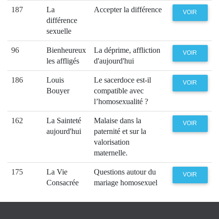
187
La
Accepter la différence
VOIR
différence
sexuelle
96
Bienheureux
La déprime, affliction
VOIR
les affligés
d'aujourd'hui
186
Louis
Le sacerdoce est-il
VOIR
Bouyer
compatible avec
l’homosexualité ?
162
La Sainteté
Malaise dans la
VOIR
aujourd'hui
paternité et sur la
valorisation
maternelle.
175
La Vie
Questions autour du
VOIR
Consacrée
mariage homosexuel