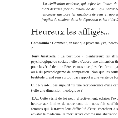
La civilisation moderne, qui refuse les limites de
alors désarmé face au travail de deuil qui l'arrach
religieuse qui pose les questions de sens et appr
fragiles de sombrer dans la dépression et les aider à
Heureux les affligés...
Communio
: Comment, en tant que psychanalyste, perceve
?
Tony Anatrella
: La béatitude « bienheureux les affli
psychologique ou sociale ; elle a d'abord une dimension th
pour la vérité de mon Père, et mes disciples n'en feront p
ou à du psychologisme de compassion. Non que les souffra
béatitude prend sens surtout par rapport à une vérité de foi
C.
: N'y a-t-il pas aujourd'hui une recrudescence d'une cer
t-elle une dimension théologique ?
T.A.
: Cette vérité de foi peut, effectivement, éclairer l'e
heurter aux limites de notre condition nous fait souffr
femmes qui, à travers leur difficulté d'être, cherchent à 
envahit la médecine, la mort arrive comme une aberration