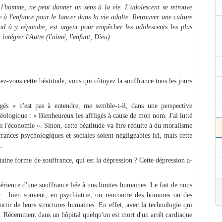
 l'homme, ne peut donner un sens à la vie. L'adolescent se retrouve
e à l'enfance pour le lancer dans la vie adulte.
Retrouver une culture
end à y répondre, est urgent pour empêcher les adolescents les plus
 intégrer l'Autre (l'aimé, l'enfant, Dieu).
z-vous cette béatitude, vous qui côtoyez la souffrance tous les jours
gés » n'est pas à entendre, me semble-t-il, dans une perspective
éologique : « Bienheureux les affligés à cause de mon nom. J'ai lutté
as l'économie ». Sinon, cette béatitude va être réduite à du moralisme
nces psychologiques et sociales soient négligeables ici, mais cette
.
taine forme de souffrance, qui est la dépression ? Cette dépression a-
xpérience d'une souffrance liée à nos limites humaines. Le fait de nous
ir : bien souvent, en psychiatrie, on rencontre des hommes ou des
sortir de leurs structures humaines. En effet, avec la technologie qui
. Récemment dans un hôpital quelqu'un est mort d'un arrêt cardiaque