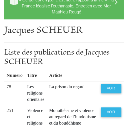
France légalise l'euthanasie. Entretien avec Mgr
Matthieu Rougé
Jacques SCHEUER
Liste des publications de Jacques
SCHEUER
Numéro
Titre
Article
78
Les
La prison du regard
VOIR
religions
orientales
251
Violence
Monothéisme et violence
VOIR
et
au regard de l’hindouisme
religions
et du bouddhisme