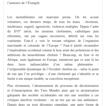
l’annonce de l’Évangile.
Les monothéismes ont mauvaise presse. On les accuse
volontiers, ces derniers temps, de tous les maux : étroitesse,
intolérance, orgueil, agressivité, violences multiples. Depuis l’aube
e
du XVI
siècle, les missions chrétiennes, catholiques puis
réformées, ont par vagues successives, déferlé sur tous les
continents. Faut-il y voir le versant religieux de l’expansion
marchande et coloniale de l’Europe ? Faut-il plutôt reconnaître
l’impérialisme occidental comme le bras armé des prétentions et des
ambitions du monothéisme chrétien ? Beaucoup, en Asie et en
Afrique, mais également en Europe, estimèrent que ce sont là les
deux faces indissociables d’un même phénomène :
l’irrépressible dynamique de l’Occident chrétien ou – selon le point
de vue que l’on privilégie – d’une chrétienté qui s’identifie et se
limite à son unique modèle, sa concrétion européenne.
Plus récemment, l’aboutissement du processus de décolonisation
et d’émancipation des Tiers Mondes ainsi que la sécularisation
galopante des sociétés occidentales ont mis une sourdine à ces
critiques autrefois virulentes : on ne tire pas sur une ambulance.
Depuis deux ou trois décennies cependant, une autre forme de