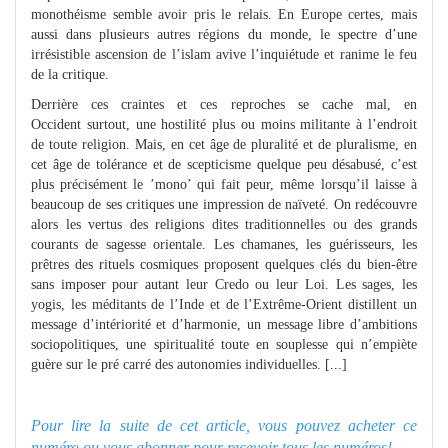
monothéisme semble avoir pris le relais. En Europe certes, mais
aussi dans plusieurs autres régions du monde, le spectre d’une
irrésistible ascension de l’islam avive l’inquiétude et ranime le feu
de la critique.
Derrière ces craintes et ces reproches se cache mal, en
Occident surtout, une hostilité plus ou moins militante à l’endroit
de toute religion. Mais, en cet âge de pluralité et de pluralisme, en
cet âge de tolérance et de scepticisme quelque peu désabusé, c’est
plus précisément le ’mono’ qui fait peur, même lorsqu’il laisse à
beaucoup de ses critiques une impression de naïveté. On redécouvre
alors les vertus des religions dites traditionnelles ou des grands
courants de sagesse orientale. Les chamanes, les guérisseurs, les
prêtres des rituels cosmiques proposent quelques clés du bien-être
sans imposer pour autant leur Credo ou leur Loi. Les sages, les
yogis, les méditants de l’Inde et de l’Extrême-Orient distillent un
message d’intériorité et d’harmonie, un message libre d’ambitions
sociopolitiques, une spiritualité toute en souplesse qui n’empiète
guère sur le pré carré des autonomies individuelles. [...]
Pour lire la suite de cet article, vous pouvez acheter ce
numéro ou
vous abonner pour recevoir tous les numéros!