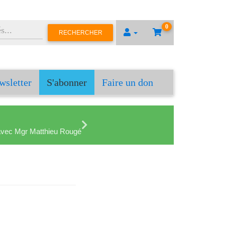
0
RECHERCHER
wsletter
S'abonner
Faire un don
en avec Mgr Matthieu Rougé