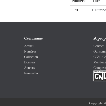
Numéro
Titre
179
L'Europe 
Communio
A prop
Accueil
Contact
Numéros
Qui somm
Collection
CGV -Con
Dossiers
Mentions 
Auteurs
Composit
Newsletter
Copyright 2