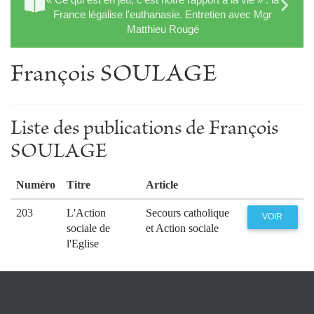
France légalise l'euthanasie. Entretien avec Mgr
Matthieu Rougé
François SOULAGE
Liste des publications de François
SOULAGE
Numéro
Titre
Article
203
L'Action
Secours catholique
VOIR
sociale de
et Action sociale
l'Eglise