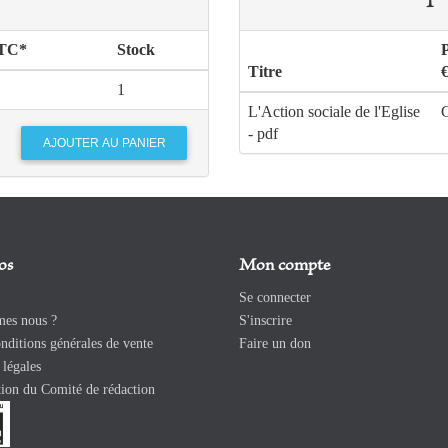
TTC*
Stock
Titre
1
L'Action sociale de l'Eglise
G
- pdf
os
Mon compte
Se connecter
es nous ?
S'inscrire
ditions générales de vente
Faire un don
légales
ion du Comité de rédaction