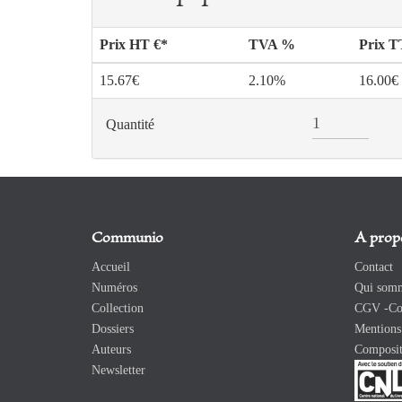
Prix HT €*
TVA %
Prix 
15.67€
2.10%
16.00€
Quantité
Communio
A prop
Accueil
Contact
Numéros
Qui somm
Collection
CGV -Con
Dossiers
Mentions 
Auteurs
Composit
Newsletter