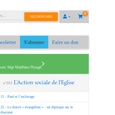
0
RECHERCHER
wsletter
S'abonner
Faire un don
en avec Mgr Matthieu Rougé
L'Action sociale de l'Eglise
n°203
15 - Paul et l’esclavage
22 - Le diacre « évangéliste » : un diptyque sur le
diaconat