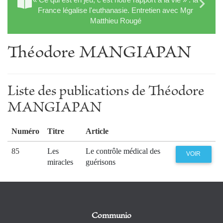
France légalise l'euthanasie. Entretien avec Mgr
Matthieu Rougé
Théodore MANGIAPAN
Liste des publications de Théodore
MANGIAPAN
Numéro
Titre
Article
85
Les
Le contrôle médical des
VOIR
miracles
guérisons
Communio