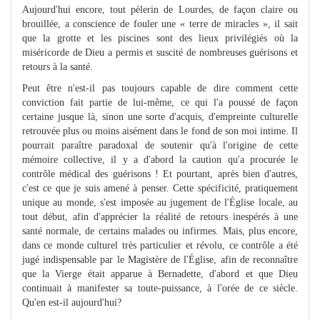
Aujourd'hui encore, tout pèlerin de Lourdes, de façon claire ou
brouillée, a conscience de fouler une « terre de miracles », il sait
que la grotte et les piscines sont des lieux privilégiés où la
miséricorde de Dieu a permis et suscité de nombreuses guérisons et
retours à la santé.
Peut être n'est-il pas toujours capable de dire comment cette
conviction fait partie de lui-même, ce qui l'a poussé de façon
certaine jusque là, sinon une sorte d'acquis, d'empreinte culturelle
retrouvée plus ou moins aisément dans le fond de son moi intime. Il
pourrait paraître paradoxal de soutenir qu'à l'origine de cette
mémoire collective, il y a d'abord la caution qu'a procurée le
contrôle médical des guérisons ! Et pourtant, après bien d'autres,
c'est ce que je suis amené à penser. Cette spécificité, pratiquement
unique au monde, s'est imposée au jugement de l'Église locale, au
tout début, afin d'apprécier la réalité de retours inespérés à une
santé normale, de certains malades ou infirmes. Mais, plus encore,
dans ce monde culturel très particulier et révolu, ce contrôle a été
jugé indispensable par le Magistère de l'Église, afin de reconnaître
que la Vierge était apparue à Bernadette, d'abord et que Dieu
continuait à manifester sa toute-puissance, à l'orée de ce siècle.
Qu'en est-il aujourd'hui?