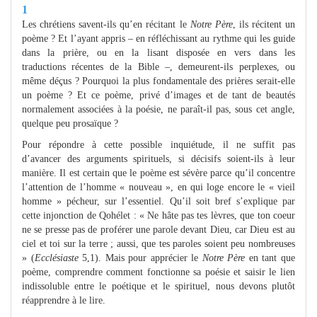
1
Les chrétiens savent-ils qu’en récitant le
Notre Père
, ils récitent un
poème ? Et l’ayant appris – en réfléchissant au rythme qui les guide
dans la prière, ou en la lisant disposée en vers dans les
traductions récentes de la Bible –, demeurent-ils perplexes, ou
même déçus ? Pourquoi la plus fondamentale des prières serait-elle
un poème ? Et ce poème, privé d’images et de tant de beautés
normalement associées à la poésie, ne paraît-il pas, sous cet angle,
quelque peu prosaïque ?
Pour répondre à cette possible inquiétude, il ne suffit pas
d’avancer des arguments spirituels, si décisifs soient-ils à leur
manière. Il est certain que le poème est sévère parce qu’il concentre
l’attention de l’homme « nouveau », en qui loge encore le « vieil
homme » pécheur, sur l’essentiel. Qu’il soit bref s’explique par
cette injonction de Qohélet : « Ne hâte pas tes lèvres, que ton coeur
ne se presse pas de proférer une parole devant Dieu, car Dieu est au
ciel et toi sur la terre ; aussi, que tes paroles soient peu nombreuses
» (
Ecclésiaste
5,1). Mais pour apprécier le
Notre Père
en tant que
poème, comprendre comment fonctionne sa poésie et saisir le lien
indissoluble entre le poétique et le spirituel, nous devons plutôt
réapprendre à le lire.