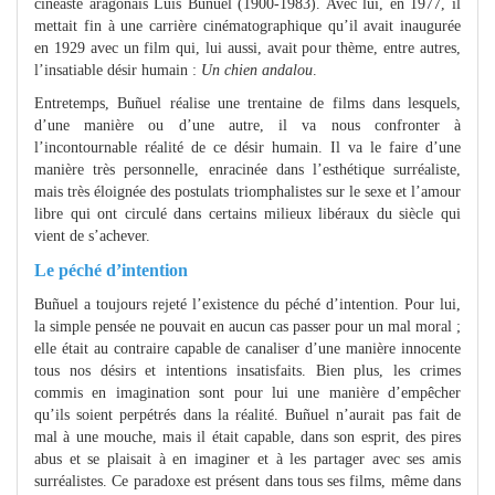
cinéaste aragonais Luis Buñuel (1900-1983). Avec lui, en 1977, il
mettait fin à une carrière cinématographique qu’il avait inaugurée
en 1929 avec un film qui, lui aussi, avait pour thème, entre autres,
l’insatiable désir humain :
Un chien andalou
.
Entretemps, Buñuel réalise une trentaine de films dans lesquels,
d’une manière ou d’une autre, il va nous confronter à
l’incontournable réalité de ce désir humain. Il va le faire d’une
manière très personnelle, enracinée dans l’esthétique surréaliste,
mais très éloignée des postulats triomphalistes sur le sexe et l’amour
libre qui ont circulé dans certains milieux libéraux du siècle qui
vient de s’achever.
Le péché d’intention
Buñuel a toujours rejeté l’existence du péché d’intention. Pour lui,
la simple pensée ne pouvait en aucun cas passer pour un mal moral ;
elle était au contraire capable de canaliser d’une manière innocente
tous nos désirs et intentions insatisfaits. Bien plus, les crimes
commis en imagination sont pour lui une manière d’empêcher
qu’ils soient perpétrés dans la réalité. Buñuel n’aurait pas fait de
mal à une mouche, mais il était capable, dans son esprit, des pires
abus et se plaisait à en imaginer et à les partager avec ses amis
surréalistes. Ce paradoxe est présent dans tous ses films, même dans