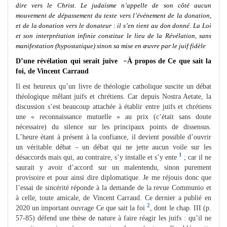
dire vers le Christ. Le judaïsme n’appelle de son côté aucun
mouvement de dépassement du texte vers l’événement de la donation,
et de la donation vers le donateur
:
il s’en tient au don donné. La Loi
et son interprétation infinie constitue le lieu de la Révélation, sans
manifestation (hypostatique) sinon sa mise en œuvre par le juif fidèle
D’une révélation qui serait juive −À propos de Ce que sait la
foi, de Vincent Carraud
Il est heureux qu’un livre de théologie catholique suscite un débat
théologique mêlant juifs et chrétiens. Car depuis Nostra Aetate, la
discussion s’est beaucoup attachée à établir entre juifs et chrétiens
une « reconnaissance mutuelle » au prix (c’était sans doute
nécessaire) du silence sur les principaux points de dissensus.
L’heure étant à présent à la confiance, il devient possible d’ouvrir
un véritable débat – un débat qui ne jette aucun voile sur les
1
désaccords mais qui, au contraire, s’y installe et s’y ente
; car il ne
saurait y avoir d’accord sur un malentendu, sinon purement
provisoire et pour ainsi dire diplomatique. Je me réjouis donc que
l’essai de sincérité réponde à la demande de la revue Communio et
à celle, toute amicale, de Vincent Carraud. Ce dernier a publié en
2
2020 un important ouvrage Ce que sait la foi
, dont le chap. III (p.
57-85) défend une thèse de nature à faire réagir les juifs : qu’il ne