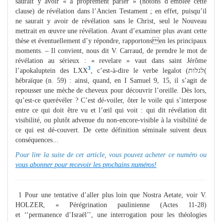
saurait y avoir « à proprement parler » (notons d’emblée cette
clause) de révélation dans l’Ancien Testament ; en effet, puisqu’il
ne saurait y avoir de révélation sans le Christ, seul le Nouveau
mettrait en œuvre une révélation. Avant d’examiner plus avant cette
thèse et éventuellement d’y répondre, rapportonsen les principaux
moments. – Il convient, nous dit V. Carraud, de prendre le mot de
révélation au sérieux : « revelare » vaut dans saint Jérôme
3
l’apokaluptein des LXX
, c’est-à-dire le verbe legalot (לגלות(
hébraïque (n. 59) : ainsi, quand, en I Samuel 9, 15, il s’agit de
repousser une mèche de cheveux pour découvrir l’oreille. Dès lors,
qu’est-ce querévéler ? C’est dé-voiler, ôter le voile qui s’interpose
entre ce qui doit être vu et l’œil qui voit : qui dit révélation dit
visibilité, ou plutôt advenue du non-encore-visible à la visibilité de
ce qui est dé-couvert. De cette définition séminale suivent deux
conséquences...
Pour lire la suite de cet article, vous pouvez acheter ce numéro ou
vous abonner pour recevoir les prochains numéros!
1 Pour une tentative d’aller plus loin que Nostra Aetate, voir V.
HOLZER, « Pérégrination paulinienne (Actes 11-28)
et ‘‘permanence d’Israël’’, une interrogation pour les théologies