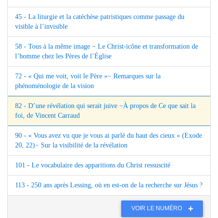
45 - La liturgie et la catéchèse patristiques comme passage du
visible à l’invisible
58 - Tous à la même image − Le Christ-icône et transformation de
l’homme chez les Pères de l’Église
72 - « Qui me voit, voit le Père »− Remarques sur la
phénoménologie de la vision
82 - D’une révélation qui serait juive −À propos de Ce que sait la
foi, de Vincent Carraud
90 - « Vous avez vu que je vous ai parlé du haut des cieux » (Exode
20, 22)− Sur la visibilité de la révélation
101 - Le vocabulaire des apparitions du Christ ressuscité
113 - 250 ans après Lessing, où en est-on de la recherche sur Jésus ?
VOIR LE NUMÉRO