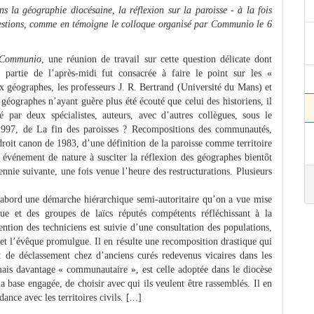
s la géographie diocésaine, la réflexion sur la paroisse - à la fois
uestions, comme en témoigne le colloque organisé par Communio le 6
Communio
, une réunion de travail sur cette question délicate dont
partie de l’après-midi fut consacrée à faire le point sur les «
ux géographes, les professeurs J. R. Bertrand (Université du Mans) et
éographes n’ayant guère plus été écouté que celui des historiens, il
é par deux spécialistes, auteurs, avec d’autres collègues, sous le
997, de La fin des paroisses ? Recompositions des communautés,
roit canon de 1983, d’une définition de la paroisse comme territoire
événement de nature à susciter la réflexion des géographes bientôt
nnie suivante, une fois venue l’heure des restructurations. Plusieurs
 d’abord une démarche hiérarchique semi-autoritaire qu’on a vue mise
e et des groupes de laïcs réputés compétents réfléchissant à la
ention des techniciens est suivie d’une consultation des populations,
 et l’évêque promulgue. Il en résulte une recomposition drastique qui
t de déclassement chez d’anciens curés redevenus vicaires dans les
ais davantage « communautaire », est celle adoptée dans le diocèse
a base engagée, de choisir avec qui ils veulent être rassemblés. Il en
ance avec les territoires civils. [...]