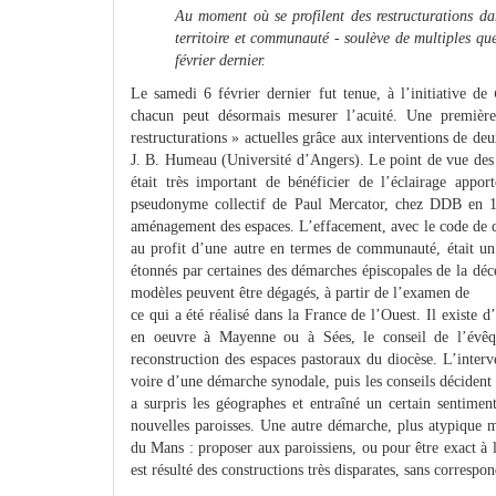
Au moment où se profilent des restructurations dan
territoire et communauté - soulève de multiples q
février dernier.
Le samedi 6 février dernier fut tenue, à l’initiative de
chacun peut désormais mesurer l’acuité. Une première 
restructurations » actuelles grâce aux interventions de de
J. B. Humeau (Université d’Angers). Le point de vue des g
était très important de bénéficier de l’éclairage apport
pseudonyme collectif de Paul Mercator, chez DDB en 1
aménagement des espaces. L’effacement, avec le code de d
au profit d’une autre en termes de communauté, était un 
étonnés par certaines des démarches épiscopales de la déce
modèles peuvent être dégagés, à partir de l’examen de
ce qui a été réalisé dans la France de l’Ouest. Il existe
en oeuvre à Mayenne ou à Sées, le conseil de l’évêqu
reconstruction des espaces pastoraux du diocèse. L’interv
voire d’une démarche synodale, puis les conseils décident
a surpris les géographes et entraîné un certain sentimen
nouvelles paroisses. Une autre démarche, plus atypique m
du Mans : proposer aux paroissiens, ou pour être exact à l
est résulté des constructions très disparates, sans correspond