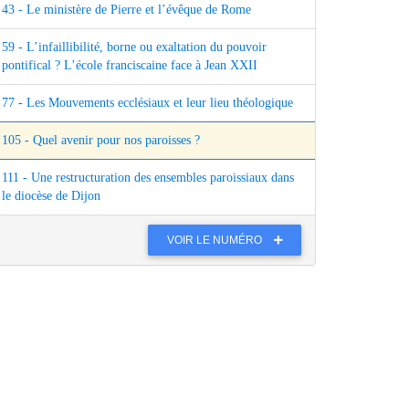
43 - Le ministère de Pierre et l’évêque de Rome
59 - L’infaillibilité, borne ou exaltation du pouvoir
pontifical ? L’école franciscaine face à Jean XXII
77 - Les Mouvements ecclésiaux et leur lieu théologique
105 - Quel avenir pour nos paroisses ?
111 - Une restructuration des ensembles paroissiaux dans
le diocèse de Dijon
VOIR LE NUMÉRO