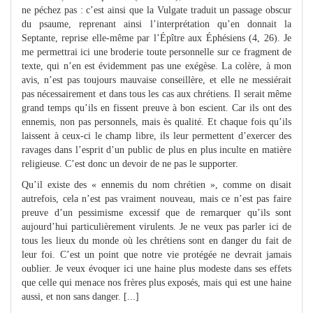
ne péchez pas : c’est ainsi que la Vulgate traduit un passage obscur
du psaume, reprenant ainsi l’interprétation qu’en donnait la
Septante, reprise elle-même par l’Épître aux Éphésiens (4, 26). Je
me permettrai ici une broderie toute personnelle sur ce fragment de
texte, qui n’en est évidemment pas une exégèse. La colère, à mon
avis, n’est pas toujours mauvaise conseillère, et elle ne messiérait
pas nécessairement et dans tous les cas aux chrétiens. Il serait même
grand temps qu’ils en fissent preuve à bon escient. Car ils ont des
ennemis, non pas personnels, mais ès qualité. Et chaque fois qu’ils
laissent à ceux-ci le champ libre, ils leur permettent d’exercer des
ravages dans l’esprit d’un public de plus en plus inculte en matière
religieuse. C’est donc un devoir de ne pas le supporter.
Qu’il existe des « ennemis du nom chrétien », comme on disait
autrefois, cela n’est pas vraiment nouveau, mais ce n’est pas faire
preuve d’un pessimisme excessif que de remarquer qu’ils sont
aujourd’hui particulièrement virulents. Je ne veux pas parler ici de
tous les lieux du monde où les chrétiens sont en danger du fait de
leur foi. C’est un point que notre vie protégée ne devrait jamais
oublier. Je veux évoquer ici une haine plus modeste dans ses effets
que celle qui menace nos frères plus exposés, mais qui est une haine
aussi, et non sans danger. [...]