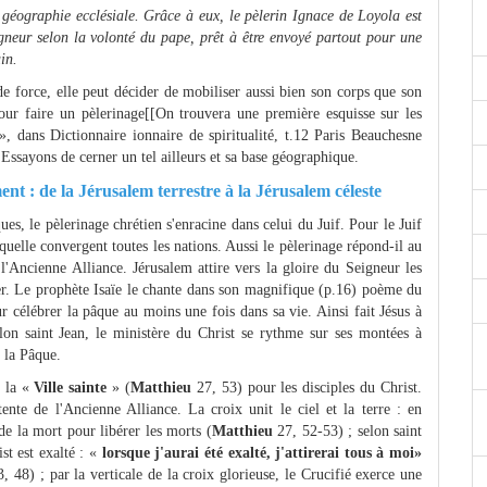
 géographie ecclésiale. Grâce à eux, le pèlerin Ignace de Loyola est
igneur selon la volonté du pape, prêt à être envoyé partout pour une
in.
de force, elle peut décider de mobiliser aussi bien son corps que son
pour faire un pèlerinage[[On trouvera une première esquisse sur les
», dans Dictionnaire ionnaire de spiritualité, t.12 Paris Beauchesne
. Essayons de cerner un tel ailleurs et sa base géographique.
nt : de la Jérusalem terrestre à la Jérusalem céleste
ues, le pèlerinage chrétien s'enracine dans celui du Juif. Pour le Juif
aquelle convergent toutes les nations. Aussi le pèlerinage répond-il au
l'Ancienne Alliance. Jérusalem attire vers la gloire du Seigneur les
ier. Le prophète Isaïe le chante dans son magnifique (p.16) poème du
 célébrer la pâque au moins une fois dans sa vie. Ainsi fait Jésus à
lon saint Jean, le ministère du Christ se rythme sur ses montées à
e la Pâque.
m la «
Ville sainte
» (
Matthieu
27, 53) pour les disciples du Christ.
tente de l'Ancienne Alliance. La croix unit le ciel et la terre : en
de la mort pour libérer les morts (
Matthieu
27, 52-53) ; selon saint
st est exalté : «
lorsque j'aurai été exalté, j'attirerai tous à moi»
3, 48) ; par la verticale de la croix glorieuse, le Crucifié exerce une