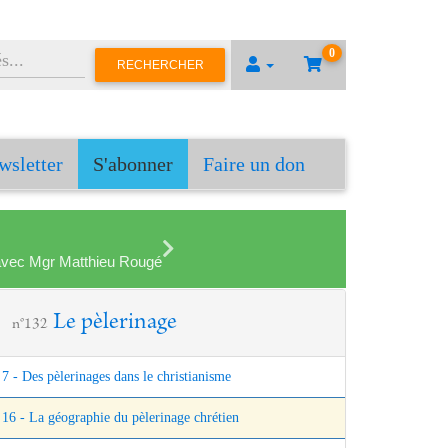
0
RECHERCHER
wsletter
S'abonner
Faire un don
en avec Mgr Matthieu Rougé
Le pèlerinage
n°132
7 - Des pèlerinages dans le christianisme
16 - La géographie du pèlerinage chrétien