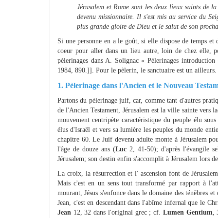
Jérusalem et Rome sont les deux lieux saints de la
devenu missionnaire. Il s'est mis au service du Se
plus grande gloire de Dieu et le salut de son procha
Si une personne en a le goût, si elle dispose de temps et 
coeur pour aller dans un lieu autre, loin de chez elle, 
pèlerinages dans A. Solignac « Pèlerinages introduction 
1984, 890.]]. Pour le pèlerin, le sanctuaire est un ailleurs
1. Pèlerinage dans l'Ancien et le Nouveau Testame
Partons du pèlerinage juif, car, comme tant d'autres pratiq
de l'Ancien Testament, Jérusalem est la ville sainte vers l
mouvement centripète caractéristique du peuple élu sous 
élus d'Israël et vers sa lumière les peuples du monde ent
chapitre 60. Le Juif devenu adulte monte à Jérusalem pour
l'âge de douze ans (
Luc
2, 41-50); d'après l'évangile se
Jérusalem; son destin enfin s'accomplit à Jérusalem lors d
La croix, la résurrection et l' ascension font de Jérusale
Mais c'est en un sens tout transformé par rapport à l'at
mourant, Jésus s'enfonce dans le domaine des ténèbres et 
Jean, c'est en descendant dans l'abîme infernal que le Chri
Jean
12, 32 dans l'original grec ; cf.
Lumen Gentium
, 