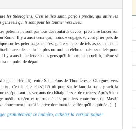
te les théologiens. C'est le lieu saint, parfois proche, qui attire les
s gens tels qu'ils sont pour les tourner vers Dieu.
Les pèlerins ne sont pas tous des routards dévots, prêts à se lancer sur
u Rome. Il y a aussi ceux qui, moins « engagés », vont prier près de
que sur les pèlerinages ne s'est guère souciée de tels aspects qui ont
ituelle avec des endroits plus ou moins célèbres mais essentiels pour
. II y a aussi une ferveur des gens qu'il importe d'accueillir, même si
nira un point de départ.
agnan, Hérault), entre Saint-Pons de Thomières et Olargues, vers
rd, c'est le site. Passé l'étroit pont sur le Jaur, la route gravit la
urbes épousant les versants de châtaigniers et de rochers. Après 5 km
ge méditerranéen et tourmenté des premiers contreforts du Massif
ve doucement jusqu'à la crète dominant la vallée qu'il a quittée. [...]
arger gratuitement ce numéro, acheter la version papier