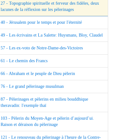
27 - Topographie spirituelle et ferveur des fidèles, deux
lacunes de la réflexion sur les pèlerinages
40 - Jérusalem pour le temps et pour l'éternité
49 - Les écrivains et La Salette: Huysmans, Bloy, Claudel
57 - Les ex-voto de Notre-Dame-des-Victoires
61 - Le chemin des Francs
66 - Abraham et le peuple de Dieu pèlerin
76 - Le grand pèlerinage musulman
87 - Pèlerinages et pèlerins en milieu bouddhique
theravadin: l'exemple thaï
103 - Pèlerin du Moyen-Age et pèlerin d’aujourd’ui.
Raison et déraison du pèlerinage
121 - Le renouveau du pèlerinage à l'heure de la Contre-