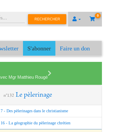
0
RECHERCHER
wsletter
S'abonner
Faire un don
en avec Mgr Matthieu Rougé
Le pèlerinage
n°132
7 - Des pèlerinages dans le christianisme
16 - La géographie du pèlerinage chrétien