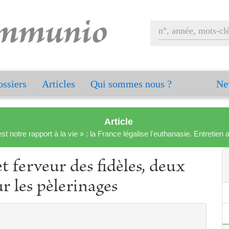
ssiers
Articles
Qui sommes nous ?
Ne
Article
est notre rapport à la vie » : la France légalise l'euthanasie. Entreti
t ferveur des fidèles, deux
ur les pèlerinages