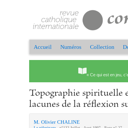
Accueil
Numéros
Collection
Do
« Ce qui est en jeu, c'
Topographie spirituelle e
lacunes de la réflexion s
M. Olivier CHALINE
Le pèlerinage
- n°132 Juillet - Aout 1997 - Page n° 27