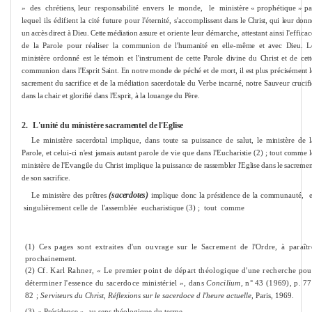
»
des
chrétiens, leur
responsabilité
envers
le
monde,
le
ministère « prophétique » pa
lequel ils édifient la cité future pour l'éternité, s'accomplis­
sent dans le Christ, qui leur donn
un accès direct à Dieu. Cette médiation assure
et oriente leur démarche, attestant ainsi l'efficac
de la Parole pour réaliser la
communion de l'humanité en elle-mê
me
et avec Dieu. L
ministère ordonné est le témoin et l'instru
me
nt de cette Parole divine du Christ et de cett
communion
dans l'Esprit Saint. En notre monde de péché et de mort, il est plus précisé
me
nt
sacre
me
nt du sacrifice et de la médiation sacerdotale du Verbe incarné, notre
Sauveur crucifi
dans la chair et glorifié dans l'Esprit, à la louange du Père.
2.
L'unité du ministère sacra
me
ntel de l'Eglise
Le ministère sacerdotal implique, dans toute sa puissance de salut, le minis­tère de l
Parole, et celui-ci n'est jamais autant parole de vie que dans l'Eucha­
ristie (2) ; tout com
me
l
ministère de l'Evangile du Christ implique la puissance
de rassembler l'Eglise dans le sacre
me
n
de son sacrifice.
(sacerdotes)
Le ministère des prêtres
implique donc la présidence de la commu­
nauté,
e
singulière
me
nt celle de
l'assemblée
eucharistique (3) ;
tout
com
me
(1)
Ces pages sont extraites d'un ouvrage sur le Sacre
me
nt de l'Ordre, à paraîtr
prochaine­
me
nt.
(2)
Cf. Karl Rahner, « Le premier point de départ théologique d'une recherche pou
déter­
miner l'essence du sacerdoce ministériel », dans
Concilium,
n° 43 (1969), p. 77
82 ;
Servi­
teurs du Christ, Réflexions sur le sacerdoce d l'heure actuelle,
Paris, 1969.
(3)
« Présidence », au sens théologique du ter
me
.