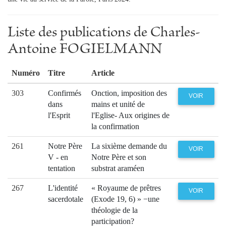
Liste des publications de Charles-
Antoine FOGIELMANN
Numéro
Titre
Article
303
Confirmés
Onction, imposition des
VOIR
dans
mains et unité de
l'Esprit
l'Eglise- Aux origines de
la confirmation
261
Notre Père
La sixième demande du
VOIR
V - en
Notre Père et son
tentation
substrat araméen
267
L'identité
« Royaume de prêtres
VOIR
sacerdotale
(Exode 19, 6) » −une
théologie de la
participation?