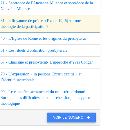
21 - Sacerdoce de l'Ancienne Alliance et sacerdoce de la
Nouvelle Alliance
31 - « Royaume de prêtres (Exode 19, 6) » −une
théologie de la participation?
40 - L'Eglise de Rome et les origines du presbytérat
51 - Les rituels d'ordination presbytérale
67 - Charisme et presbytérat- L'approche d'Yves Congar
79 - L’expression « in persona Christi capitis » et
l’identité sacerdotale
99 - Le caractère sacramentel du ministère ordonné —
Sur quelques difficultés de compréhension, une approche
théologique
VOIR LE NUMÉRO