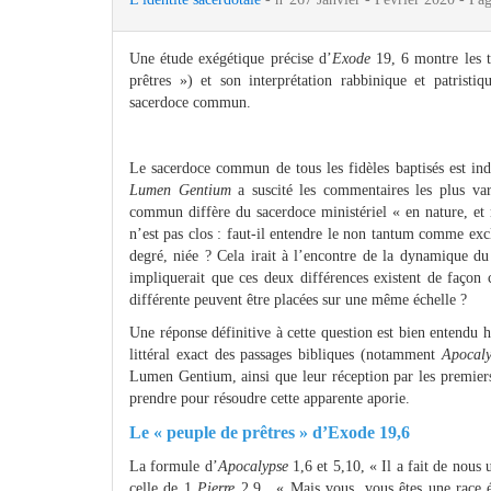
Une étude exégétique précise d’
Exode
19, 6 montre les 
prêtres ») et son interprétation rabbinique et patristi
sacerdoce commun.
Le sacerdoce commun de tous les fidèles baptisés est ind
Lumen Gentium
a suscité les commentaires les plus var
commun diffère du sacerdoce ministériel « en nature, et
n’est pas clos : faut-il entendre le non tantum comme exclu
degré, niée ? Cela irait à l’encontre de la dynamique d
impliquerait que ces deux différences existent de faço
différente peuvent être placées sur une même échelle ?
Une réponse définitive à cette question est bien entendu h
littéral exact des passages bibliques (notamment
Apocal
Lumen Gentium, ainsi que leur réception par les premiers
prendre pour résoudre cette apparente aporie.
Le « peuple de prêtres » d’Exode 19,6
La formule d’
Apocalypse
1,6 et 5,10, « Il a fait de nous
celle de 1
Pierre
2,9, « Mais vous, vous êtes une race é