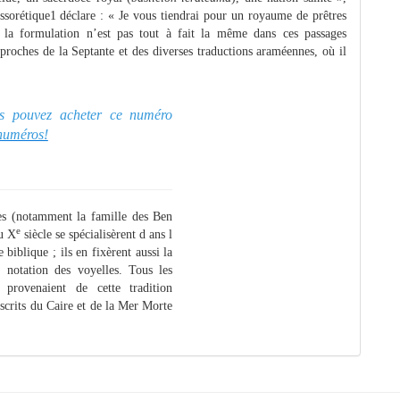
ssorétique1 déclare : « Je vous tiendrai pour un royaume de prêtres
 la formulation n’est pas tout à fait la même dans ces passages
 proches de la Septante et des diverses traductions araméennes, où il
ous pouvez acheter ce numéro
 numéros!
es (notamment la famille des Ben
e
u X
siècle se spécialisèrent d ans l
 biblique ; ils en fixèrent aussi la
 notation des voyelles. Tous les
provenaient de cette tradition
scrits du Caire et de la Mer Morte