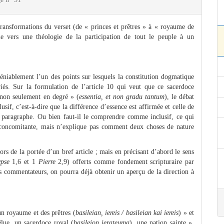
transformations du verset (de « princes et prêtres » à « royaume de
que vers une théologie de la participation de tout le peuple à un
éniablement l’un des points sur lesquels la constitution dogmatique
iés. Sur la formulation de l’article 10 qui veut que ce sacerdoce
 non seulement en degré » (
essentia, et non gradu tantum
), le débat
sif, c’est-à-dire que la différence d’essence est affirmée et celle de
u paragraphe. Ou bien faut-il le comprendre comme inclusif, ce qui
n concomitante, mais n’explique pas comment deux choses de nature
ors de la portée d’un bref article ; mais en précisant d’abord le sens
ypse
1,6 et 1
Pierre
2,9) offerts comme fondement scripturaire par
 commentateurs, on pourra déjà obtenir un aperçu de la direction à
 un royaume et des prêtres (
basileian, iereis / basileian kai iereis
) » et
lue, un sacerdoce royal (
basileion ierateuma
), une nation sainte »,