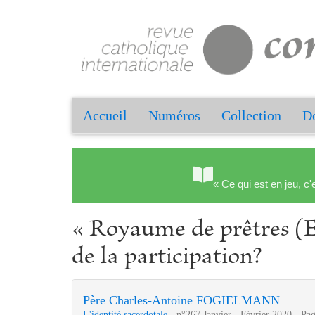
Accueil
Numéros
Collection
Do
« Ce qui est en jeu, c'
« Royaume de prêtres (E
de la participation?
Père Charles-Antoine FOGIELMANN
L'identité sacerdotale
- n°267 Janvier - Février 2020 - Pa