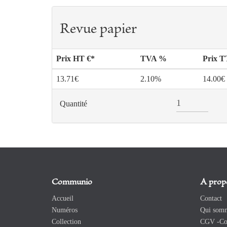
Revue papier
Prix HT €*
TVA %
Prix 
13.71€
2.10%
14.00€
Quantité
Communio
A prop
Accueil
Contact
Numéros
Qui somm
Collection
CGV -Con