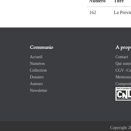
Numéro
Titre
162
La Provi
Communio
A prop
Accueil
Contact
Numéros
Qui somm
Collection
CGV -Con
Dossiers
Mentions 
Auteurs
Composit
Newsletter
Copyright 2