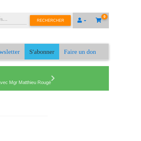
0
RECHERCHER
wsletter
S'abonner
Faire un don
en avec Mgr Matthieu Rougé