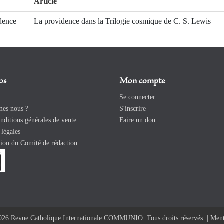
Article
dence
La providence dans la Trilogie cosmique de C. S. Lewis
os
Mon compte
Se connecter
es nous ?
S'inscrire
ditions générales de vente
Faire un don
légales
ion du Comité de rédaction
026 Revue Catholique Internationale COMMUNIO. Tous droits réservés. |
Ment