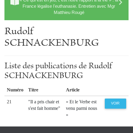
France légalise l'euthanasie. Entretien avec Mgr
Matthieu Rougé
Rudolf
SCHNACKENBURG
Liste des publications de Rudolf
SCHNACKENBURG
Numéro
Titre
Article
21
"Il a pris chair et
« Et le Verbe est
VOIR
s'est fait homme"
venu parmi nous
»