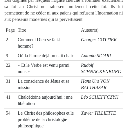
Les dogmes par lesquels l'Eglise cherche à formuler exactement
sa foi au Christ ne trahissent nullement cette foi. Ils lui
permettent de ne céder ni aux païens qui refusent l'Incarnation ni
aux penseurs modernes qui la pervertissent.
Page
Titre
Auteur(s)
2
Comment Dieu se fait-il
Georges COTTIER
homme?
9
Où la Parole déjà prenait chair
Antonio SICARI
22
« Et le Verbe est venu parmi
Rudolf
nous »
SCHNACKENBURG
31
La conscience de Jésus et sa
Hans Urs VON
mission
BALTHASAR
41
Chalcédoine aujourd'hui : une
Léo SCHEFFCZYK
libération
54
Le Christ des philosophes et le
Xavier TILLIETTE
problème de la christologie
philosophique