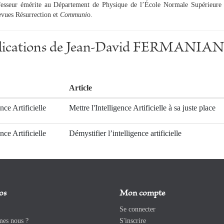
esseur émérite au Département de Physique de l’École Normale Supérieure
evues Résurrection et
Communi
o.
blications de Jean-David FERMANIAN ,
Article
ence Artificielle
Mettre l'Intelligence Artificielle à sa juste place
ence Artificielle
Démystifier l’intelligence artificielle
os
Mon compte
Se connecter
es nous ?
S'inscrire