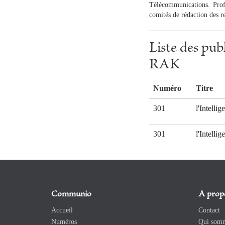
Télécommunications. Prof
comités de rédaction des r
Liste des pu
RAK
Numéro
Titre
301
l'Intellig
301
l'Intellig
Communio
A prop
Accueil
Contact
Numéros
Qui somm