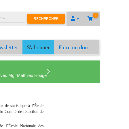
0
RECHERCHER
wsletter
S'abonner
Faire un don
en avec Mgr Matthieu Rougé
r de statistique à l’École
du Comité de rédaction de
de l’École Nationale des