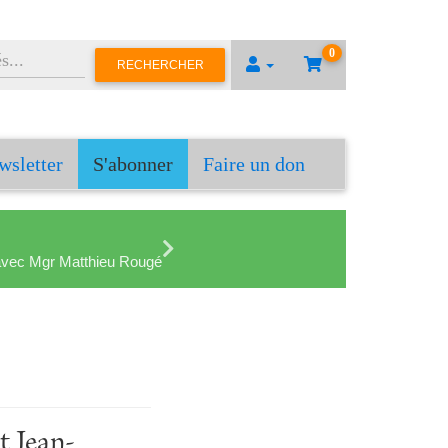
0
RECHERCHER
wsletter
S'abonner
Faire un don
en avec Mgr Matthieu Rougé
t Jean-