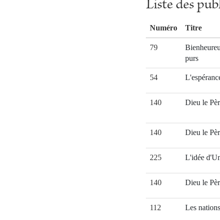
Liste des pu
Numéro
Titre
79
Bienheureu
purs
54
L'espéranc
140
Dieu le Pè
140
Dieu le Pè
225
L'idée d'Un
140
Dieu le Pè
112
Les nation