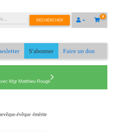
0
RECHERCHER
wsletter
S'abonner
Faire un don
en avec Mgr Matthieu Rougé
chevêque-évêque émérite