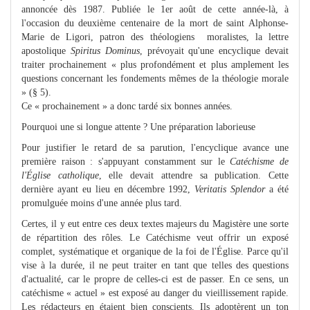
annoncée dès 1987. Publiée le 1er août de cette année-là, à
l'occasion du deuxième centenaire de la mort de saint Alphonse-
Marie de Ligori, patron des théologiens moralistes, la lettre
apostolique
Spiritus Dominus
, prévoyait qu'une encyclique devait
traiter prochainement « plus profondément et plus amplement les
questions concernant les fondements mêmes de la théologie morale
» (§ 5).
Ce « prochainement » a donc tardé six bonnes années.
Pourquoi une si longue attente ? Une préparation laborieuse
Pour justifier le retard de sa parution, l'encyclique avance une
première raison : s'appuyant constamment sur le
Catéchisme de
l'Église catholique
, elle devait attendre sa publication. Cette
dernière ayant eu lieu en décembre 1992,
Veritatis Splendor
a été
promulguée moins d'une année plus tard.
Certes, il y eut entre ces deux textes majeurs du Magistère une sorte
de répartition des rôles. Le Catéchisme veut offrir un exposé
complet, systématique et organique de la foi de l'Église. Parce qu'il
vise à la durée, il ne peut traiter en tant que telles des questions
d'actualité, car le propre de celles-ci est de passer. En ce sens, un
catéchisme « actuel » est exposé au danger du vieillissement rapide.
Les rédacteurs en étaient bien conscients. Ils adoptèrent un ton