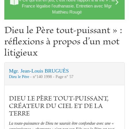
France légalise l'euthanasie. Entretien avec Mgr
Matthieu Rougé
Dieu le Père tout-puissant » :
réflexions à propos d’un mot
litigieux
Mgr. Jean-Louis BRUGUÈS
Dieu le Père
- n°140 1998 - Page n° 57
DIEU LE PÈRE TOUT-PUISSANT,
CRÉATEUR DU CIEL ET DE LA
TERRE
La toute-puissance de Dieu ne saurait être confondue avec une «