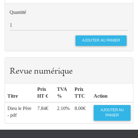
Quantité
Revue numérique
Prix
TVA
Prix
Titre
HT €
%
TTC
Action
Dieu le Père
7.84€
2.10%
8.00€
AJOUTER AU
- pdf
PANIER