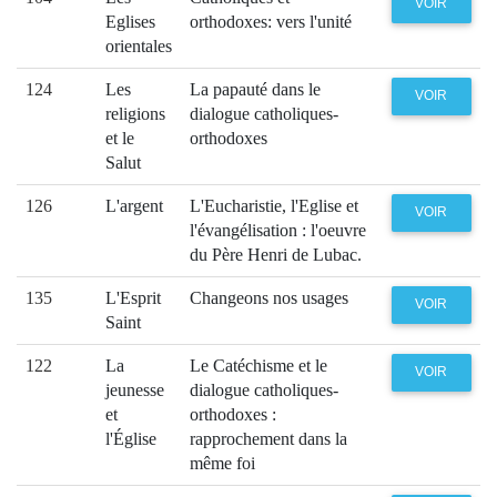
VOIR
Eglises
orthodoxes: vers l'unité
orientales
124
Les
La papauté dans le
VOIR
religions
dialogue catholiques-
et le
orthodoxes
Salut
126
L'argent
L'Eucharistie, l'Eglise et
VOIR
l'évangélisation : l'oeuvre
du Père Henri de Lubac.
135
L'Esprit
Changeons nos usages
VOIR
Saint
122
La
Le Catéchisme et le
VOIR
jeunesse
dialogue catholiques-
et
orthodoxes :
l'Église
rapprochement dans la
même foi