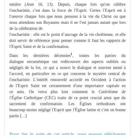
entière (
Jean
16, 13). Depuis, chaque fois qu'on célèbre
l'eucharistie, c'est dans la force de l'Esprit. Certes l'Esprit est à
l'oeuvre chaque fois que nous pensons à la vie du Christ ou que
nous attendons son Royaume mais il ne l'est jamais autant que lors
de la célébration de
l'eucharistie : elle est le point d’ancrage de la vie chrétienne, et elle
doit servir de référence pour penser comme il faut les rapports de
l'Esprit Saint et de la confirmation.
1
Dans les dernières décennies
, toutes les parties du
dialogue oecuménique ont redécouvert des aspects oubliés ou
négligés de la foi, ce qui a nourri le dialogue et souvent mené à
l'accord, en particulier en ce qui concerne le mystère central de
l'eucharistie. L'intérêt renouvelé accordé en Occident à l'action
de l'Esprit Saint est certainement d'une importance capitale en
ce sens. On verra plus loin comment le
Catéchisme de
l'Église Catholique
(CEC) traite de ce point crucial ainsi que du
sacrement de confirmation. Les Églises orthodoxes ont
beaucoup moins négligé l'Esprit que l'Église latine et c'est en bonne
partie [...]
Pour lire la suite de cet article, vous pouvez télécharger