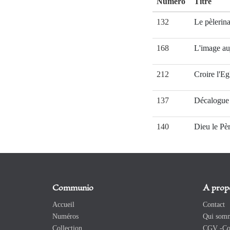
Numéro
Titre
132
Le pèlerin
168
L'image au
212
Croire l'Eg
137
Décalogue 
140
Dieu le Pè
Communio
A prop
Accueil
Contact
Numéros
Qui somm
Collection
CGV -Con