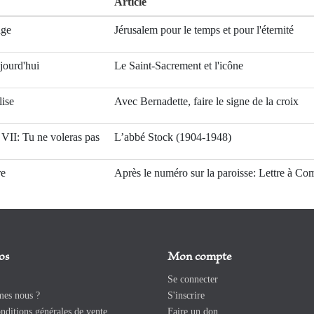
Article
age
Jérusalem pour le temps et pour l'éternité
jourd'hui
Le Saint-Sacrement et l'icône
lise
Avec Bernadette, faire le signe de la croix
VII: Tu ne voleras pas
L’abbé Stock (1904-1948)
re
Après le numéro sur la paroisse: Lettre à C
os
Mon compte
Se connecter
es nous ?
S'inscrire
ditions générales de vente
Faire un don