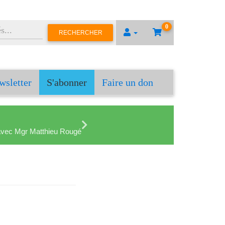
0
RECHERCHER
wsletter
S'abonner
Faire un don
en avec Mgr Matthieu Rougé