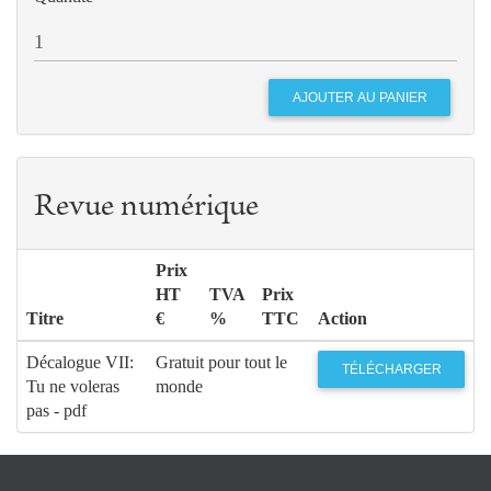
116
L’abbé Stock (1904-1948)
Jacques
PERRIER
121
Réflexions sur le Pacte d'intérêt commun
Olivier
BOULNOIS
Revue numérique
Prix
HT
TVA
Prix
Titre
€
%
TTC
Action
Décalogue VII:
Gratuit pour tout le
TÉLÉCHARGER
Tu ne voleras
monde
pas - pdf