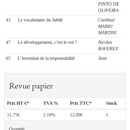
PINTO DE
OLIVEIRA
43
Le vocabulaire du Jubilé
Cardinal
MARIO
MARTINI
47
Le développement, c’est le vol ?
Nicolas
BAVEREZ
65
L’invention de la responsabilité
Jean
MESNARD
74
Pour être responsable, faut-il être libre ?
Claudie
Petite catéchèse sur Genèse 2-3
LAVAUD
Revue papier
80
Culpabilité et responsabilité
Jean-marc
TRIGEAUD
Prix HT €*
TVA %
Prix TTC*
Stock
94
Frédéric Ozanam (1813-1853) : un saint
Gérard
laïc pour notre temps
CHOLVY
11.75€
2.10%
12.00€
1
111
Saint Adalbert et l’idée d’Europe
František X.
HALAS
Quantité