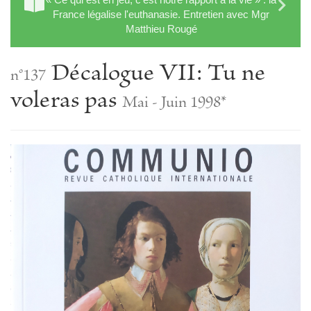
France légalise l'euthanasie. Entretien avec Mgr
Matthieu Rougé
Décalogue VII: Tu ne
n°137
voleras pas
Mai - Juin 1998*