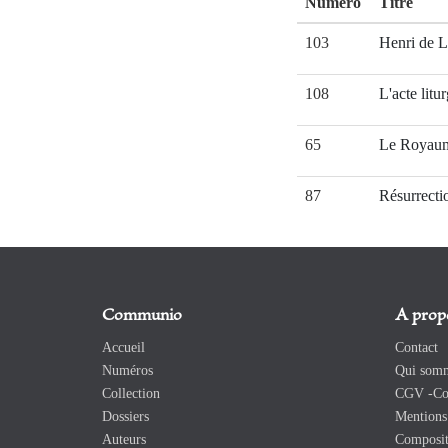
Numéro
Titre
103
Henri de L
108
L'acte litu
65
Le Royau
87
Résurrectio
Communio
A prop
Accueil
Contact
Numéros
Qui somm
Collection
CGV -Con
Dossiers
Mentions 
Auteurs
Composit