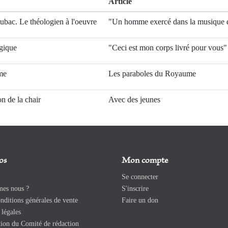
Article
ubac. Le théologien à l'oeuvre
"Un homme exercé dans la musique 
rgique
"Ceci est mon corps livré pour vous"
me
Les paraboles du Royaume
n de la chair
Avec des jeunes
os
Mon compte
Se connecter
es nous ?
S'inscrire
ditions générales de vente
Faire un don
légales
ion du Comité de rédaction