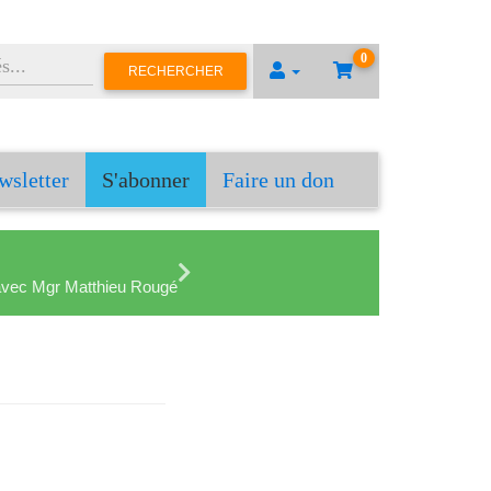
0
RECHERCHER
wsletter
S'abonner
Faire un don
en avec Mgr Matthieu Rougé