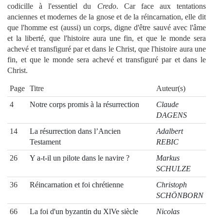
codicille à l'essentiel du
Credo
. Car face aux tentations
anciennes et modernes de la gnose et de la réincarnation, elle dit
que l'homme est (aussi) un corps, digne d'être sauvé avec l'âme
et la liberté, que l'histoire aura une fin, et que le monde sera
achevé et transfiguré par et dans le Christ, que l'histoire aura une
fin, et que le monde sera achevé et transfiguré par et dans le
Christ.
Page
Titre
Auteur(s)
4
Notre corps promis à la résurrection
Claude
DAGENS
14
La résurrection dans l’Ancien
Adalbert
Testament
REBIC
26
Y a-t-il un pilote dans le navire ?
Markus
SCHULZE
36
Réincarnation et foi chrétienne
Christoph
SCHÖNBORN
66
La foi d'un byzantin du XlVe siècle
Nicolas