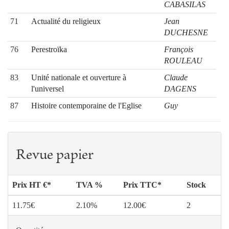
CABASILAS
71
Actualité du religieux
Jean
DUCHESNE
76
Perestroïka
François
ROULEAU
83
Unité nationale et ouverture à
Claude
l'universel
DAGENS
87
Histoire contemporaine de l'Eglise
Guy
BEDOUELLE
93
Avec des jeunes
Philippe
BARBARIN
Revue papier
102
Culture traditionnelle africaine et notion
Dominique
chrétienne du péché
NOTHOMB
Prix HT €*
TVA %
Prix TTC*
Stock
114
Edith Stein, femme d’Eglise
John H. NOTA
11.75€
2.10%
12.00€
2