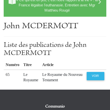
France légalise l'euthanasie. Entretien avec Mgr
Matthieu Rougé
John MCDERMOTT
Liste des publications de John
MCDERMOTT
Numéro
Titre
Article
65
Le
Le Royaume du Nouveau
VOIR
Royaume
Testament
Communio