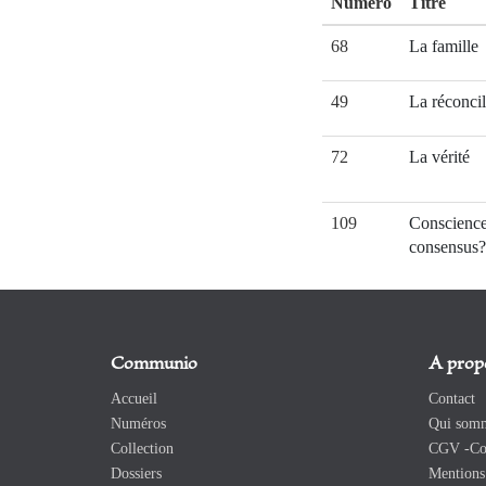
Numéro
Titre
68
La famille
49
La réconcil
72
La vérité
109
Conscienc
consensus?
Communio
A prop
Accueil
Contact
Numéros
Qui somm
Collection
CGV -Con
Dossiers
Mentions 