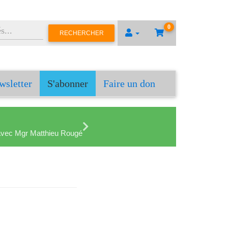
0
RECHERCHER
wsletter
S'abonner
Faire un don
en avec Mgr Matthieu Rougé